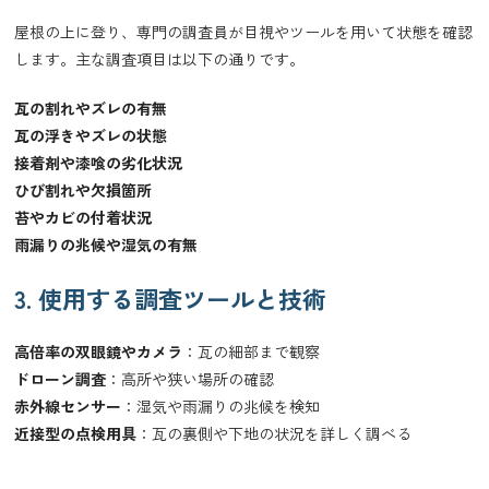
屋根の上に登り、専門の調査員が目視やツールを用いて状態を確認
します。主な調査項目は以下の通りです。
瓦の割れやズレの有無
瓦の浮きやズレの状態
接着剤や漆喰の劣化状況
ひび割れや欠損箇所
苔やカビの付着状況
雨漏りの兆候や湿気の有無
3. 使用する調査ツールと技術
高倍率の双眼鏡やカメラ
：瓦の細部まで観察
ドローン調査
：高所や狭い場所の確認
赤外線センサー
：湿気や雨漏りの兆候を検知
近接型の点検用具
：瓦の裏側や下地の状況を詳しく調べる