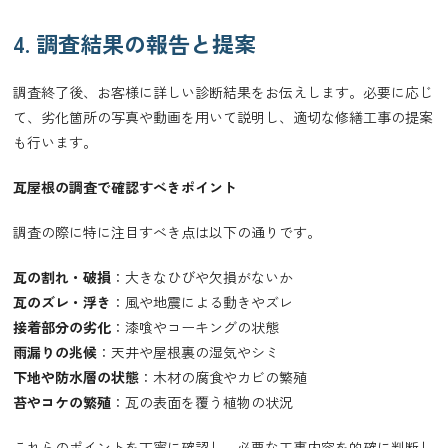
4. 調査結果の報告と提案
調査終了後、お客様に詳しい診断結果をお伝えします。必要に応じ
て、劣化箇所の写真や動画を用いて説明し、適切な修繕工事の提案
も行います。
瓦屋根の調査で確認すべきポイント
調査の際に特に注目すべき点は以下の通りです。
瓦の割れ・破損
：大きなひびや欠損がないか
瓦のズレ・浮き
：風や地震による動きやズレ
接着部分の劣化
：漆喰やコーキングの状態
雨漏りの兆候
：天井や屋根裏の湿気やシミ
下地や防水層の状態
：木材の腐食やカビの繁殖
苔やコケの繁殖
：瓦の表面を覆う植物の状況
これらのポイントを丁寧に確認し、必要な工事内容を的確に判断し