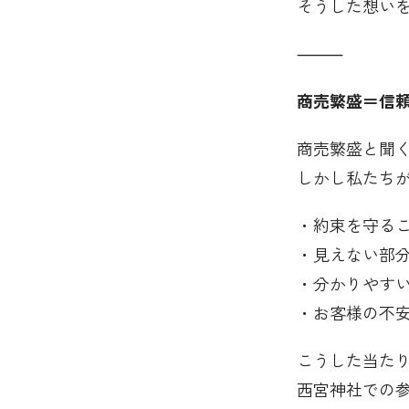
そうした想い
⸻
商売繁盛＝信
商売繁盛と聞
しかし私たち
・約束を守る
・見えない部
・分かりやす
・お客様の不
こうした当た
西宮神社での