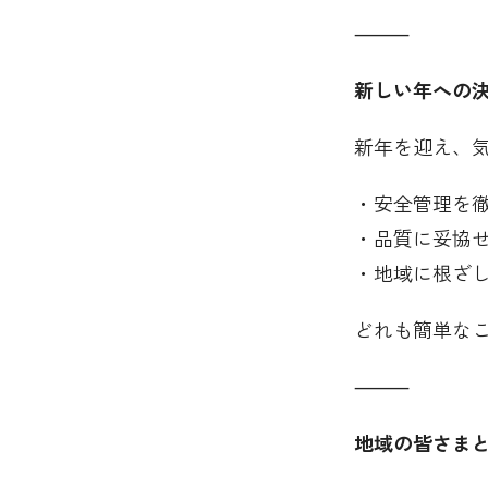
⸻
新しい年への
新年を迎え、
・安全管理を
・品質に妥協
・地域に根ざ
どれも簡単な
⸻
地域の皆さま