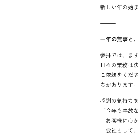
新しい年の始
⸻
一年の無事と
参拝では、ま
日々の業務は
ご依頼をくだ
ちがあります
感謝の気持ち
「今年も事故
「お客様に心
「会社として