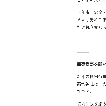
本年も「安全
るよう努めて
引き続き変わ
⸻
商売繁盛を願
新年の恒例行
西宮神社は「
社です。
境内に足を踏