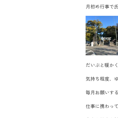
月初め行事で
だいぶと暖か
気持ち程度、
毎月お願いす
仕事に携わっ