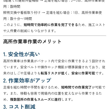
5階建ての建物外壁補修 → 足場を組む場合：2〜3日、高所作業車使
用：数時間
照明交換や看板取り付け → 足場を組む場合：1日、高所作業車使
用：数十分〜1時間
このように、
短時間で効率的に作業を完了できる
ため、施工コスト
や人件費の削減にもつながります。
高所作業車作業のメリット
1. 安全性が高い
高所作業車は作業員がバケット内で安全に作業できるよう設計され
ています。安全ベルトや操作ロック機能が標準装備されており、従
来のはしごや足場よりも
転落リスクが低く、安全に作業可能
です。
2. 作業効率がアップ
足場を組む時間や手間を省けるため、
短時間での作業完了
が可能で
す。また、移動も容易で現場内の位置を変えながら作業できるた
め、
複数箇所の作業もスムーズに進行
します。
3. コスト削減