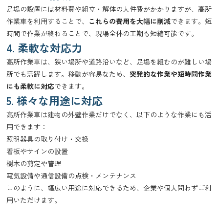
足場の設置には材料費や組立・解体の人件費がかかりますが、高所
作業車を利用することで、
これらの費用を大幅に削減
できます。短
時間で作業が終わることで、現場全体の工期も短縮可能です。
4. 柔軟な対応力
高所作業車は、狭い場所や道路沿いなど、足場を組むのが難しい場
所でも活躍します。移動が容易なため、
突発的な作業や短時間作業
にも柔軟に対応
できます。
5. 様々な用途に対応
高所作業車は建物の外壁作業だけでなく、以下のような作業にも活
用できます：
照明器具の取り付け・交換
看板やサインの設置
樹木の剪定や管理
電気設備や通信設備の点検・メンテナンス
このように、幅広い用途に対応できるため、企業や個人問わずご利
用いただけます。