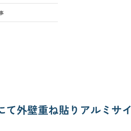
事
にて外壁重ね貼りアルミサ