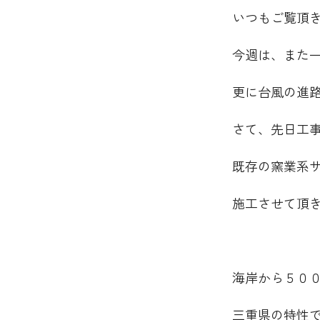
いつもご覧頂
今週は、また
更に台風の進
さて、先日工
既存の窯業系
施工させて頂
海岸から５０
三重県の特性